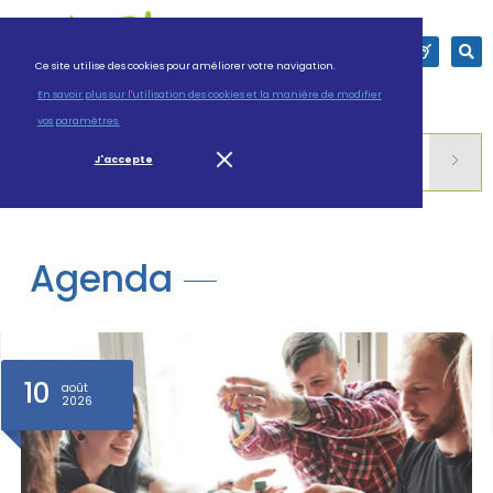
Ce site utilise des cookies pour améliorer votre navigation.
En savoir plus sur l'utilisation des cookies et la manière de modifier
vos paramètres.
Logement des séniors : donnez votre avis pour préparer l’avenir
J'accepte
Agenda
10
août
2026