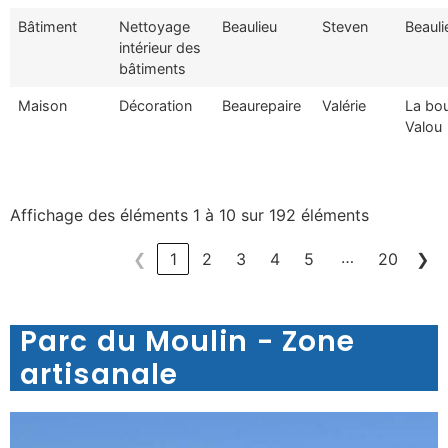
Bâtiment
Nettoyage
Beaulieu
Steven
Beauli
intérieur des
bâtiments
Maison
Décoration
Beaurepaire
Valérie
La bou
Valou
Affichage des éléments 1 à 10 sur 192 éléments
…
❮
1
2
3
4
5
20
❯
Parc du Moulin - Zone
artisanale