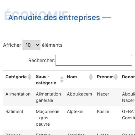
ÉCONOMIE
Annuaire des entreprises
Afficher
éléments
Rechercher:
Sous -
Catégorie
Nom
Prénom
Denom
catégorie
Alimentation
Alimentation
Aboulkacem
Nacer
Aboul
générale
Nacer
Bâtiment
Maçonnerie
Alptekin
Kasim
GEBA
- gros
Constr
oeuvre