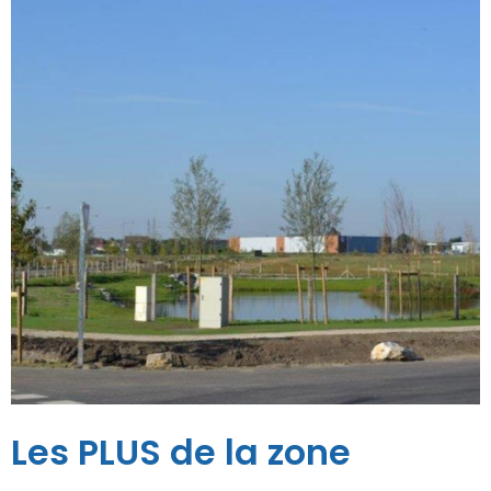
Les PLUS de la zone
23 hectares à vocation
artisanale