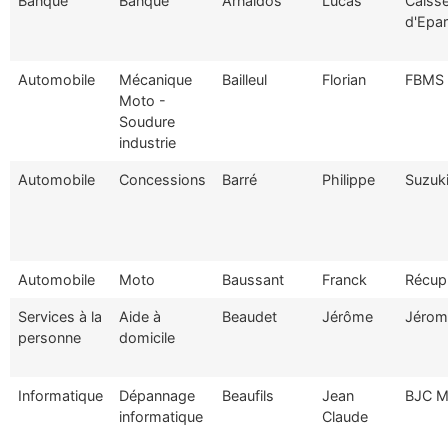
Banque
Banque
Arnaldos
Lucas
Caiss
d'Epa
Automobile
Mécanique
Bailleul
Florian
FBMS
Moto -
Soudure
industrie
Automobile
Concessions
Barré
Philippe
Suzuk
Automobile
Moto
Baussant
Franck
Récup
Services à la
Aide à
Beaudet
Jérôme
Jérom
personne
domicile
Informatique
Dépannage
Beaufils
Jean
BJC M
informatique
Claude