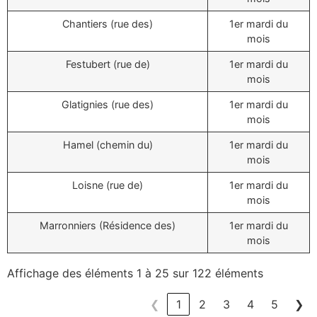
Chantiers (rue des)
1er mardi du
mois
Festubert (rue de)
1er mardi du
mois
Glatignies (rue des)
1er mardi du
mois
Hamel (chemin du)
1er mardi du
mois
Loisne (rue de)
1er mardi du
mois
Marronniers (Résidence des)
1er mardi du
mois
Affichage des éléments 1 à 25 sur 122 éléments
❮
1
2
3
4
5
❯