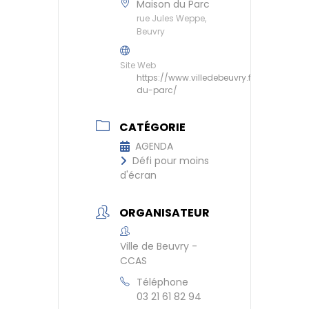
Maison du Parc
rue Jules Weppe,
Beuvry
Site Web
https://www.villedebeuvry.fr/maison-
du-parc/
CATÉGORIE
AGENDA
Défi pour moins
d'écran
ORGANISATEUR
Ville de Beuvry -
CCAS
Téléphone
03 21 61 82 94