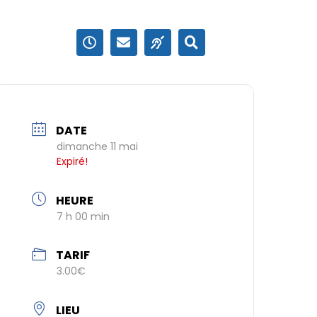
DATE
dimanche 11 mai
Expiré!
HEURE
7 h 00 min
TARIF
3.00€
LIEU