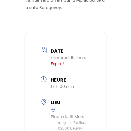
l’Amitié sera offert par la Municipalité à
la salle Bérégovoy.
DATE
mercredi 19 mars
Expiré!
HEURE
17 h 00 min
LIEU
Place du 19 Mars
rue jules Bailleul
62660 Beuvry