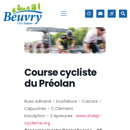
Course cycliste
du Préolan
Rues A.Briand – H.Lefebvre – Castors –
Capucines – C.Clément
Inscription – 2 épreuves :
www.ufolep-
cyclisme.org