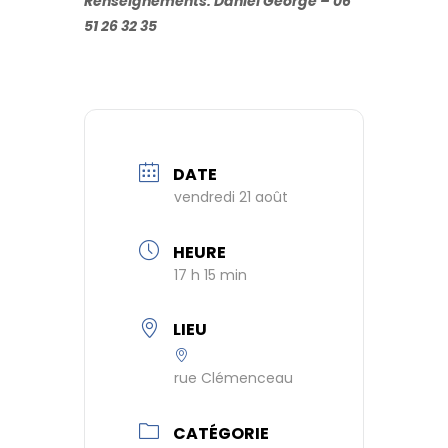
Renseignements: Daniel George – 06
51 26 32 35
DATE
vendredi 21 août
HEURE
17 h 15 min
LIEU
rue Clémenceau
CATÉGORIE