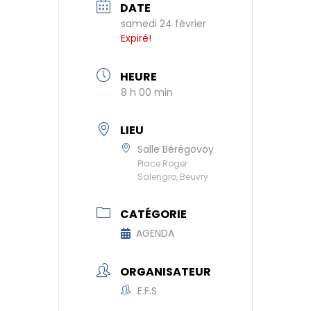
DATE
samedi 24 février
Expiré!
HEURE
8 h 00 min
LIEU
Salle Bérégovoy
Place Roger
Salengro, Beuvry
CATÉGORIE
AGENDA
ORGANISATEUR
E.F.S