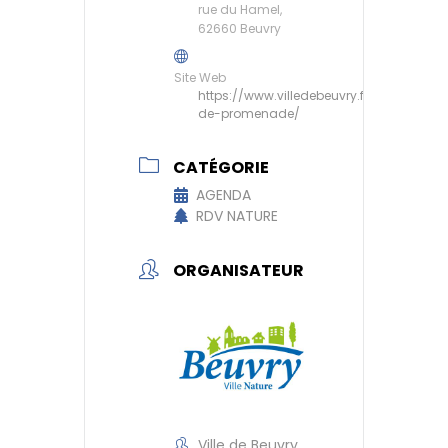
rue du Hamel,
62660 Beuvry
Site Web
https://www.villedebeuvry.fr/chemins-
de-promenade/
CATÉGORIE
AGENDA
RDV NATURE
ORGANISATEUR
Ville de Beuvry