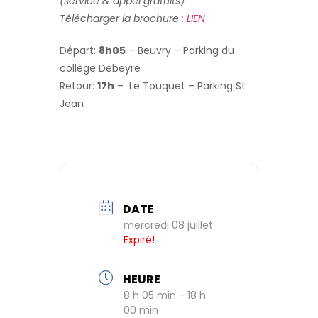
(service & appel gratuits)
Télécharger la brochure :
LIEN
Départ:
8h05
– Beuvry – Parking du
collège Debeyre
Retour:
17h
– Le Touquet – Parking St
Jean
DATE
mercredi 08 juillet
Expiré!
HEURE
8 h 05 min - 18 h
00 min