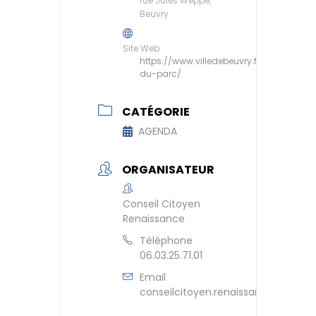
rue Jules Weppe,
Beuvry
Site Web
https://www.villedebeuvry.fr/maison-
du-parc/
CATÉGORIE
AGENDA
ORGANISATEUR
Conseil Citoyen
Renaissance
Téléphone
06.03.25.71.01
Email
conseilcitoyen.renaissance@gmail