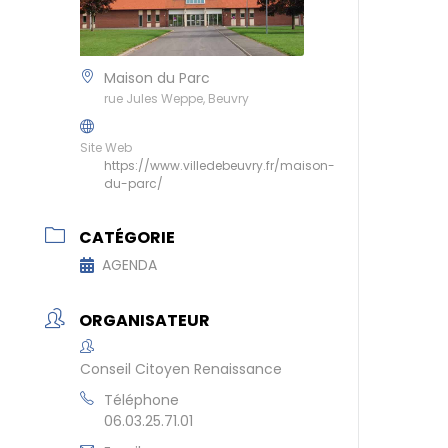
Maison du Parc
rue Jules Weppe, Beuvry
Site Web
https://www.villedebeuvry.fr/maison-
du-parc/
CATÉGORIE
AGENDA
ORGANISATEUR
Conseil Citoyen Renaissance
Téléphone
06.03.25.71.01