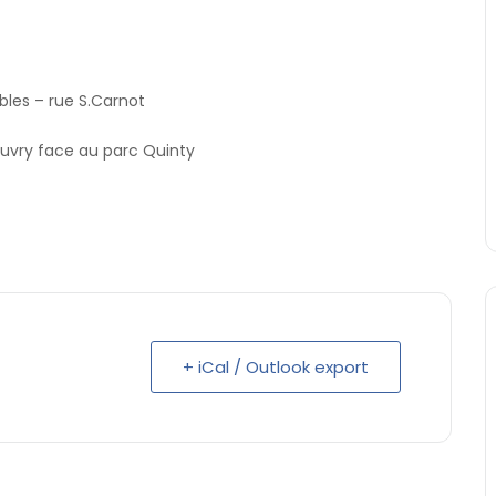
les – rue S.Carnot
euvry face au parc Quinty
+ iCal / Outlook export