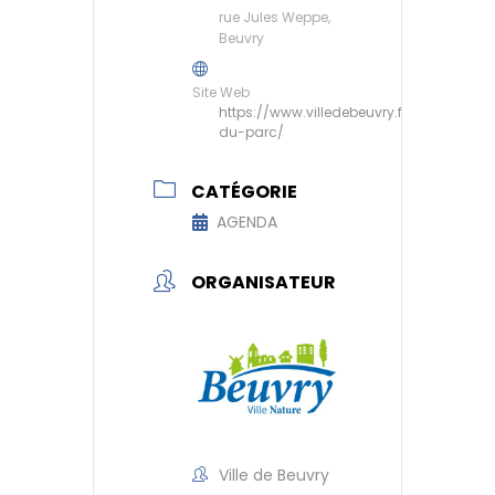
rue Jules Weppe,
Beuvry
Site Web
https://www.villedebeuvry.fr/maison-
du-parc/
CATÉGORIE
AGENDA
ORGANISATEUR
Ville de Beuvry