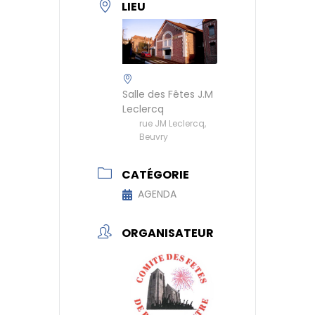
LIEU
Salle des Fêtes J.M
Leclercq
rue JM Leclercq,
Beuvry
CATÉGORIE
AGENDA
ORGANISATEUR