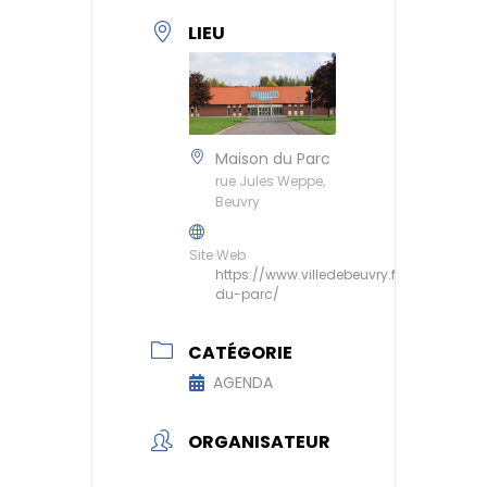
LIEU
Maison du Parc
rue Jules Weppe,
Beuvry
Site Web
https://www.villedebeuvry.fr/maison-
du-parc/
CATÉGORIE
AGENDA
ORGANISATEUR