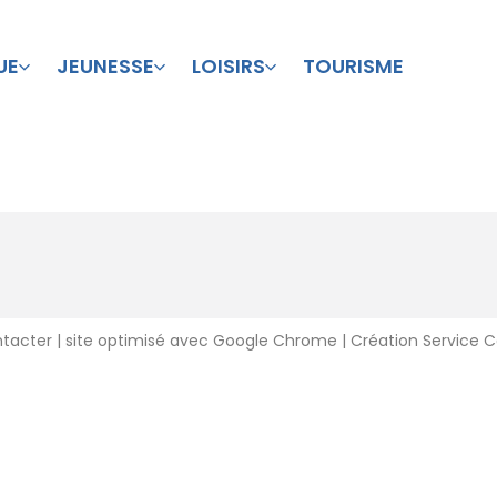
UE
JEUNESSE
LOISIRS
TOURISME
ntacter
| site optimisé avec Google Chrome | Création Service