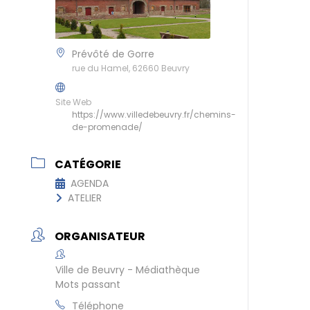
Prévôté de Gorre
rue du Hamel, 62660 Beuvry
Site Web
https://www.villedebeuvry.fr/chemins-
de-promenade/
CATÉGORIE
AGENDA
ATELIER
ORGANISATEUR
Ville de Beuvry - Médiathèque
Mots passant
Téléphone